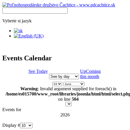
Vyberte si jazyk
Events Calendar
See Today
UpComing
this month
Warning
: Invalid argument supplied for foreach() in
/home/es015700/www_root/libraries/joomla/html/html/select.ph
on line
504
Events for
2026
Display #