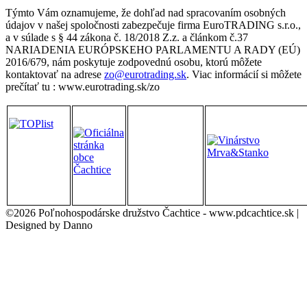
Týmto Vám oznamujeme, že dohľad nad spracovaním osobných
údajov v našej spoločnosti zabezpečuje firma EuroTRADING s.r.o.,
a v súlade s § 44 zákona č. 18/2018 Z.z. a článkom č.37
NARIADENIA EURÓPSKEHO PARLAMENTU A RADY (EÚ)
2016/679, nám poskytuje zodpovednú osobu, ktorú môžete
kontaktovať na adrese
zo@eurotrading.sk
. Viac informácií si môžete
prečítať tu : www.eurotrading.sk/zo
©2026 Poľnohospodárske družstvo Čachtice - www.pdcachtice.sk |
Designed by Danno