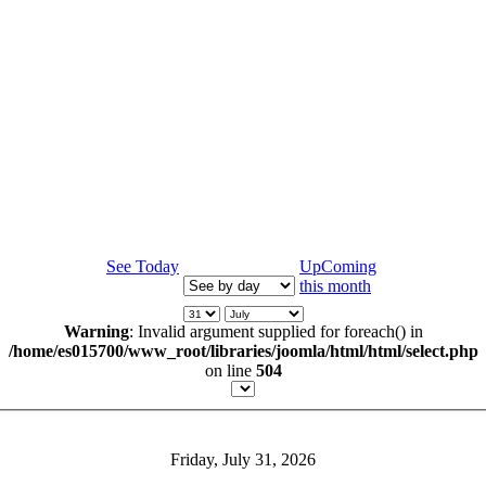
See Today
UpComing
this month
Warning
: Invalid argument supplied for foreach() in
/home/es015700/www_root/libraries/joomla/html/html/select.php
on line
504
Friday, July 31, 2026