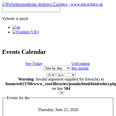
Vyberte si jazyk
Events Calendar
See Today
UpComing
this month
Warning
: Invalid argument supplied for foreach() in
/home/es015700/www_root/libraries/joomla/html/html/select.ph
on line
504
Events for the
Thursday, June 25, 2026