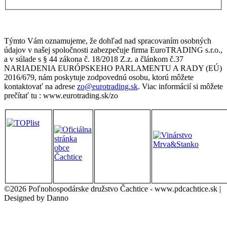
Týmto Vám oznamujeme, že dohľad nad spracovaním osobných
údajov v našej spoločnosti zabezpečuje firma EuroTRADING s.r.o.,
a v súlade s § 44 zákona č. 18/2018 Z.z. a článkom č.37
NARIADENIA EURÓPSKEHO PARLAMENTU A RADY (EÚ)
2016/679, nám poskytuje zodpovednú osobu, ktorú môžete
kontaktovať na adrese
zo@eurotrading.sk
. Viac informácií si môžete
prečítať tu : www.eurotrading.sk/zo
©2026 Poľnohospodárske družstvo Čachtice - www.pdcachtice.sk |
Designed by Danno