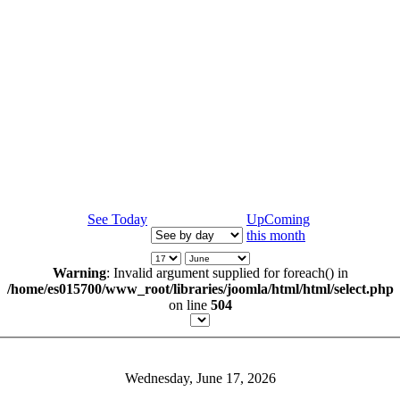
See Today
UpComing
this month
Warning
: Invalid argument supplied for foreach() in
/home/es015700/www_root/libraries/joomla/html/html/select.php
on line
504
Wednesday, June 17, 2026