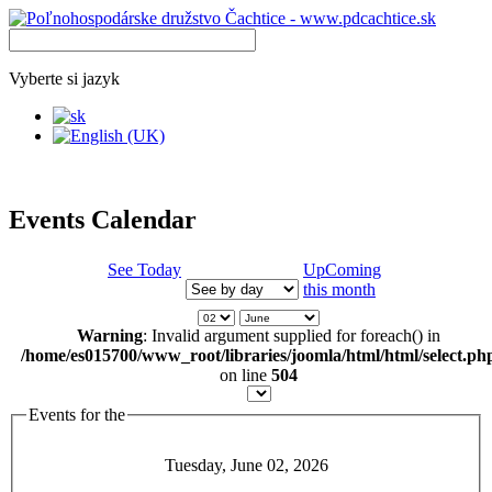
Vyberte si jazyk
Events Calendar
See Today
UpComing
this month
Warning
: Invalid argument supplied for foreach() in
/home/es015700/www_root/libraries/joomla/html/html/select.ph
on line
504
Events for the
Tuesday, June 02, 2026