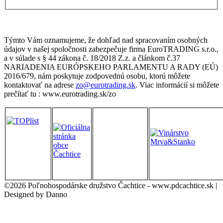
Týmto Vám oznamujeme, že dohľad nad spracovaním osobných
údajov v našej spoločnosti zabezpečuje firma EuroTRADING s.r.o.,
a v súlade s § 44 zákona č. 18/2018 Z.z. a článkom č.37
NARIADENIA EURÓPSKEHO PARLAMENTU A RADY (EÚ)
2016/679, nám poskytuje zodpovednú osobu, ktorú môžete
kontaktovať na adrese
zo@eurotrading.sk
. Viac informácií si môžete
prečítať tu : www.eurotrading.sk/zo
©2026 Poľnohospodárske družstvo Čachtice - www.pdcachtice.sk |
Designed by Danno